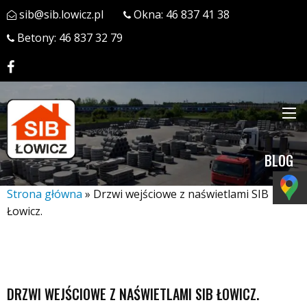
sib@sib.lowicz.pl
Okna:
46 837 41 38
Betony:
46 837 32 79
BLOG
Strona główna
»
Drzwi wejściowe z naświetlami SIB
Łowicz.
DRZWI WEJŚCIOWE Z NAŚWIETLAMI SIB ŁOWICZ.