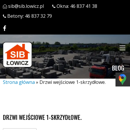
sib@sib.lowicz.pl
Okna:
46 837 41 38
Betony:
46 837 32 79
BLOG
Strona główna
»
Drzwi wejściowe 1-skrzydłowe.
DRZWI WEJŚCIOWE 1-SKRZYDŁOWE.