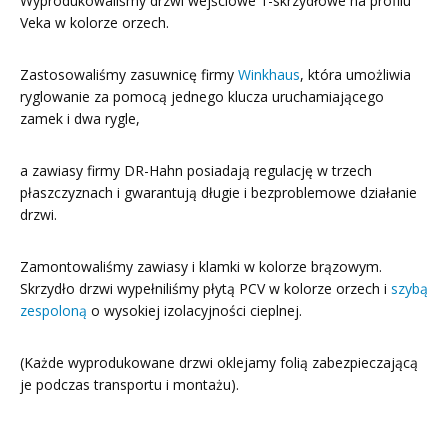
Wyprodukowaliśmy drzwi wejściowe 1-skrzydłowe na profilu
Veka w kolorze orzech.
Zastosowaliśmy zasuwnicę firmy
Winkhaus
, która umożliwia
ryglowanie za pomocą jednego klucza uruchamiającego
zamek i dwa rygle,
a zawiasy firmy DR-Hahn posiadają regulację w trzech
płaszczyznach i gwarantują długie i bezproblemowe działanie
drzwi.
Zamontowaliśmy zawiasy i klamki w kolorze brązowym.
Skrzydło drzwi wypełniliśmy płytą PCV w kolorze orzech i
szybą
zespoloną
o wysokiej izolacyjności cieplnej.
(Każde wyprodukowane drzwi oklejamy folią zabezpieczającą
je podczas transportu i montażu).